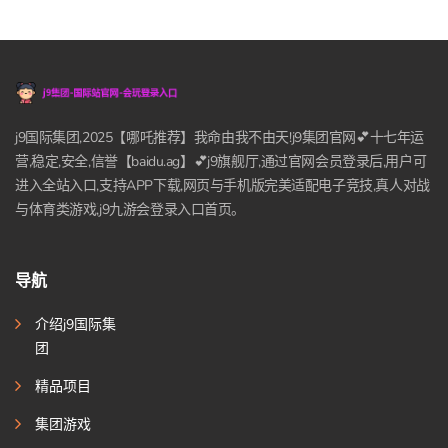
j9国际集团,2025【哪吒推荐】我命由我不由天!j9集团官网💕十七年运
营,稳定,安全,信誉【baidu.ag】💕j9旗舰厅,通过官网会员登录后,用户可
进入全站入口,支持APP下载,网页与手机版完美适配电子竞技,真人对战
与体育类游戏,j9九游会登录入口首页。
导航
介绍j9国际集
团
精品项目
集团游戏