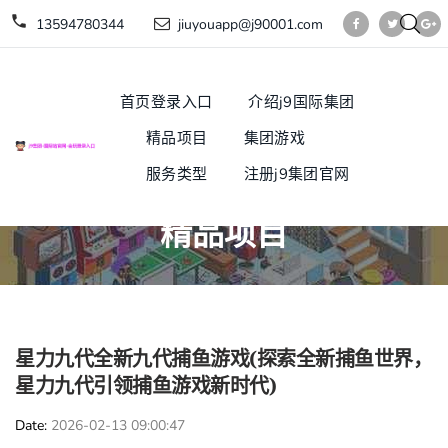
13594780344
jiuyouapp@j90001.com
首页登录入口
介绍j9国际集团
精品项目
集团游戏
服务类型
注册j9集团官网
精品项目
星力九代全新九代捕鱼游戏(探索全新捕鱼世界，
星力九代引领捕鱼游戏新时代)
Date
2026-02-13 09:00:47