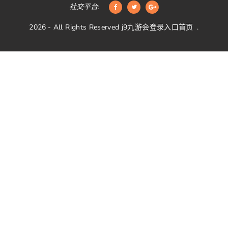
社交平台:
2026
- All Rights Reserved
j9九游会登录入口首页
.