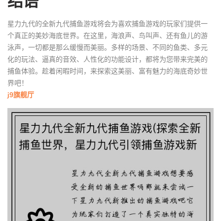
结语
星力九代的全新九代捕鱼游戏将会为喜欢捕鱼游戏的玩家们提供一
个真正的美妙海底世界。在这里，海浪声、鸟叫声、还有鱼儿的游
泳声，一切都是那么缓慢而美丽。多样的场景、不同的鱼类、多元
化的玩法、逼真的音效、人性化的功能设计，都将为您带来完美的
捕鱼体验。趁着闲暇时间，来探索这美丽、富有魅力的海底奇妙世
界吧！
j9旗舰厅