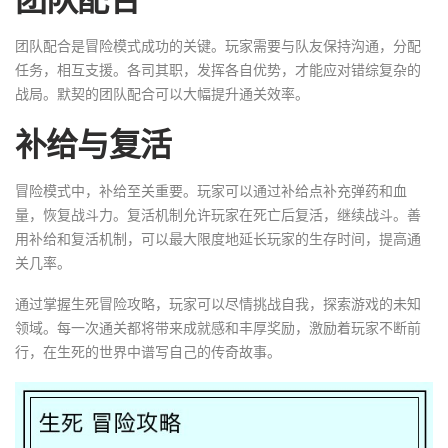
团队配合是冒险模式成功的关键。玩家需要与队友保持沟通，分配
任务，相互支援。各司其职，发挥各自优势，才能应对错综复杂的
战局。默契的团队配合可以大幅提升通关效率。
补给与复活
冒险模式中，补给至关重要。玩家可以通过补给点补充弹药和血
量，恢复战斗力。复活机制允许玩家在死亡后复活，继续战斗。善
用补给和复活机制，可以最大限度地延长玩家的生存时间，提高通
关几率。
通过掌握生死冒险攻略，玩家可以尽情挑战自我，探索游戏的未知
领域。每一次通关都将带来成就感和丰厚奖励，激励着玩家不断前
行，在生死的世界中谱写自己的传奇故事。