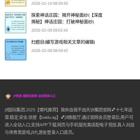
2026-02-10 08:59:56
探索神话庄园：揭开神秘面纱(【深度
揭秘】神话庄园：打破神秘面纱)
2026-02-09 09:02:43
扫题目(编写游戏相关文章的编辑)
2026-02-08 08:59:43
j9国际集团,2025【哪吒推荐】我命由我不由天!j9集团官网💕十七年运
营,稳定,安全,信誉【baidu.ag】💕j9旗舰厅,通过官网会员登录后,用户可
进入全站入口,支持APP下载,网页与手机版完美适配电子竞技,真人对战
与体育类游戏,j9九游会登录入口首页。