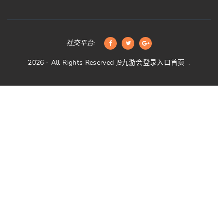
社交平台:
2026
- All Rights Reserved
j9九游会登录入口首页
.