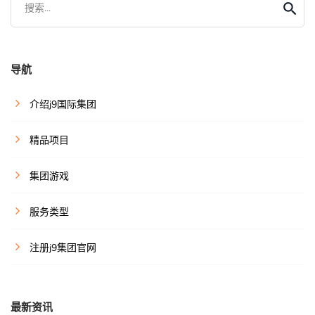
搜索...
导航
介绍j9国际集团
精品项目
集团游戏
服务类型
注册j9集团官网
最新资讯