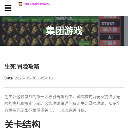
集团游戏
生死 冒险攻略
Date
2025-05-26 14:54:16
在生死这款激烈的第一人称射击游戏中，冒险模式为玩家提供了无
限的挑战和探索空间。这篇攻略将详细解读生死冒险攻略，从多个
方面指导玩家征服重重关卡，一次次超越自我。
关卡结构