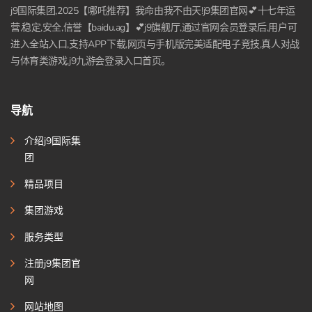
j9国际集团,2025【哪吒推荐】我命由我不由天!j9集团官网💕十七年运
营,稳定,安全,信誉【baidu.ag】💕j9旗舰厅,通过官网会员登录后,用户可
进入全站入口,支持APP下载,网页与手机版完美适配电子竞技,真人对战
与体育类游戏,j9九游会登录入口首页。
导航
介绍j9国际集
团
精品项目
集团游戏
服务类型
注册j9集团官
网
网站地图