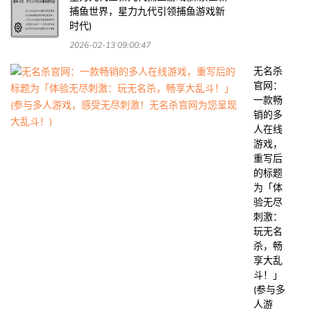
捕鱼世界，星力九代引领捕鱼游戏新
时代)
2026-02-13 09:00:47
无名杀
官网：
一款畅
销的多
人在线
游戏，
重写后
的标题
为「体
验无尽
刺激：
玩无名
杀，畅
享大乱
斗！」
(参与多
人游