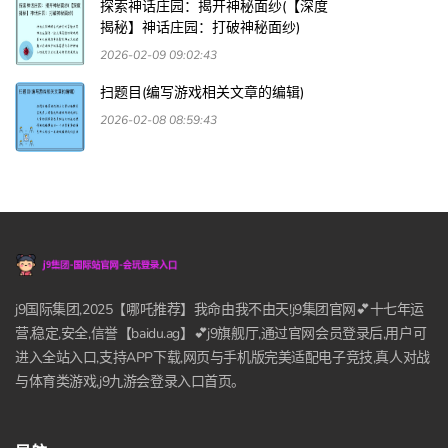
探索神话庄园：揭开神秘面纱(【深度
揭秘】神话庄园：打破神秘面纱)
2026-02-09 09:02:43
扫题目(编写游戏相关文章的编辑)
2026-02-08 08:59:43
j9国际集团,2025【哪吒推荐】我命由我不由天!j9集团官网💕十七年运
营,稳定,安全,信誉【baidu.ag】💕j9旗舰厅,通过官网会员登录后,用户可
进入全站入口,支持APP下载,网页与手机版完美适配电子竞技,真人对战
与体育类游戏,j9九游会登录入口首页。