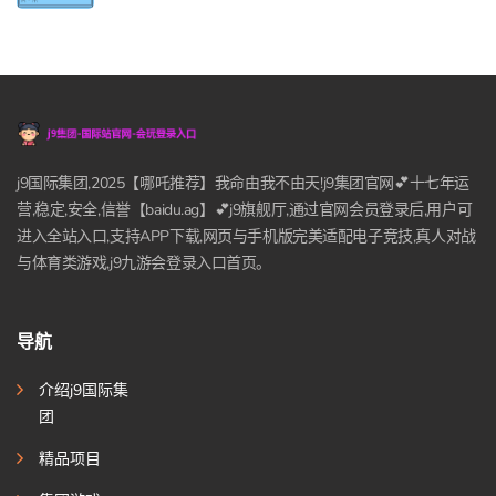
j9国际集团,2025【哪吒推荐】我命由我不由天!j9集团官网💕十七年运
营,稳定,安全,信誉【baidu.ag】💕j9旗舰厅,通过官网会员登录后,用户可
进入全站入口,支持APP下载,网页与手机版完美适配电子竞技,真人对战
与体育类游戏,j9九游会登录入口首页。
导航
介绍j9国际集
团
精品项目