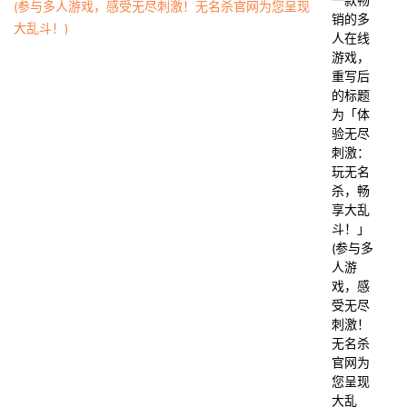
一款畅
销的多
人在线
游戏，
重写后
的标题
为「体
验无尽
刺激：
玩无名
杀，畅
享大乱
斗！」
(参与多
人游
戏，感
受无尽
刺激！
无名杀
官网为
您呈现
大乱