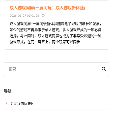
双人游戏同屏(一屏同玩：双人游戏新体验)
2026-01-27 09:01:29
双人游戏同屏: 一屏同玩新体验随着电子游戏的增长和发展，
如今的游戏不再局限于单人游戏，多人游戏已成为一项必备
选择。与此同时，双人游戏同屏也成为了非常受欢迎的一种
游戏形式。在同一屏幕上，两个玩家可以同步...
搜索...
导航
介绍j9国际集团