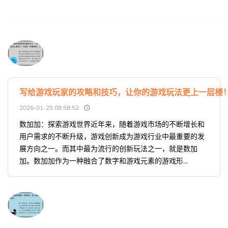
写给游戏玩家的攻略和技巧，让你的游戏玩法更上一层楼！
2026-01-25 08:58:52
数加加：探索游戏世界近年来，随着游戏市场的不断增长和
用户需求的不断升级，游戏创新成为游戏行业中最重要的发
展方向之一。而其中最为流行的创新玩法之一，就是数加
加。数加加作为一种融合了数字和游戏元素的游戏形...