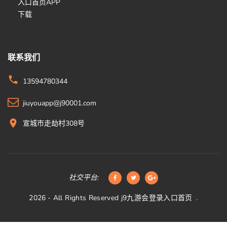
入口首页APP
下载
联系我们
13594780344
jiuyouapp@j90001.com
宣城市走劫村308号
社交平台:
2026
- All Rights Reserved
j9九游会登录入口首页
.