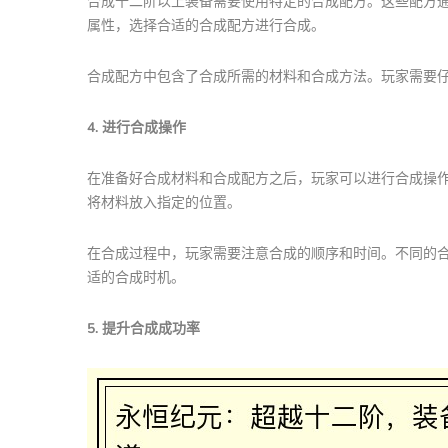
合成十二阶以上装备需要使用特定的合成配方。这些配方
属性，选择合适的合成配方进行合成。
合成配方中包含了合成所需的材料和合成方法。玩家需要
4. 进行合成操作
在准备好合成材料和合成配方之后，玩家可以进行合成操
将材料放入指定的位置。
在合成过程中，玩家需要注意合成的顺序和时间。不同的
适的合成时机。
5. 提升合成成功率