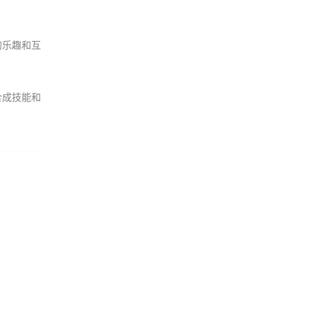
的乐趣和互
合成技能和