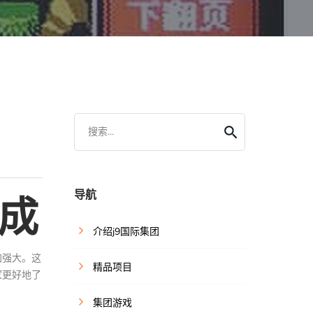
搜索...
导航
成
介绍j9国际集团
加强大。这
精品项目
家更好地了
集团游戏