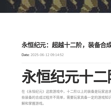
永恒纪元：超越十二阶，装备合
Date
2025-06-12 09:14:52
永恒纪元十二
在《永恒纪元》这款游戏中，十二阶以上的装备是玩家追
些装备的合成过程并不简单，需要玩家具备一定的游戏知
解和掌握游戏。