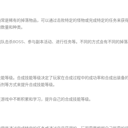
通常是稀有的掉落物品，可以通过击败特定的怪物或完成特定的任务来获
的数量和种类。
队击杀BOSS、参与副本活动、进行任务等。不同的方式会有不同的掉
。
技能等级。合成技能等级决定了玩家在合成过程中的成功率和合成出装备
药剂等方式来提升合成技能等级。
在游戏中不断积累和学习，提升自己的合成技能等级。