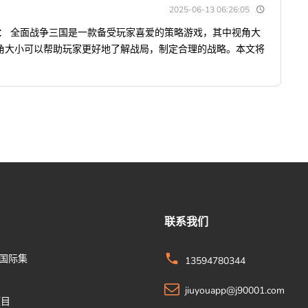
2025-06-13 06:26:05
： 全面战争三国是一款备受玩家喜爱的策略游戏，其中视角大
角大小可以帮助玩家更好地了解战局，制定合理的战略。本文将
联系我们
9国际集
13594780344
jiuyouapp@j90001.com
项目