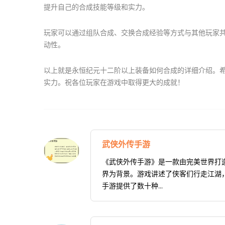
提升自己的合成技能等级和实力。
玩家可以通过组队合成、交换合成经验等方式与其他玩家
动性。
以上就是永恒纪元十二阶以上装备如何合成的详细介绍。
实力。祝各位玩家在游戏中取得更大的成就！
武侠外传手游
《武侠外传手游》是一款由完美世界打
界为背景。游戏讲述了侠客们行走江湖，
手游提供了数十种...