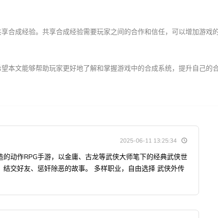
共享合成经验。共享合成经验需要玩家之间的合作和信任，可以增加游戏
希望本文能够帮助玩家更好地了解和掌握游戏中的合成系统，提升自己的
2025-06-11 13:25:34
造的动作RPG手游，以金庸、古龙等武侠大师笔下的经典武侠世
结交好友、惩奸除恶的故事。 多样职业，自由选择 武侠外传