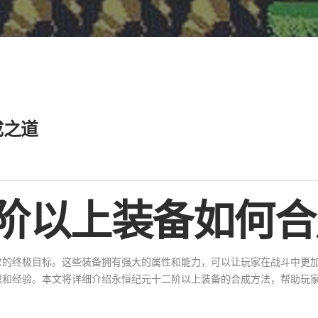
成之道
阶以上装备如何合
求的终极目标。这些装备拥有强大的属性和能力，可以让玩家在战斗中更
识和经验。本文将详细介绍永恒纪元十二阶以上装备的合成方法，帮助玩