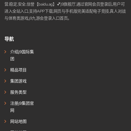
营,稳定,安全,信誉【baidu.ag】💕j9旗舰厅,通过官网会员登录后,用户可
进入全站入口,支持APP下载,网页与手机版完美适配电子竞技,真人对战
与体育类游戏,j9九游会登录入口首页。
导航
介绍j9国际集
团
精品项目
集团游戏
服务类型
注册j9集团官
网
网站地图