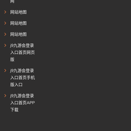
网
网站地图
网站地图
网站地图
j9九游会登录
入口首页网页
版
j9九游会登录
入口首页手机
版入口
j9九游会登录
入口首页APP
下载