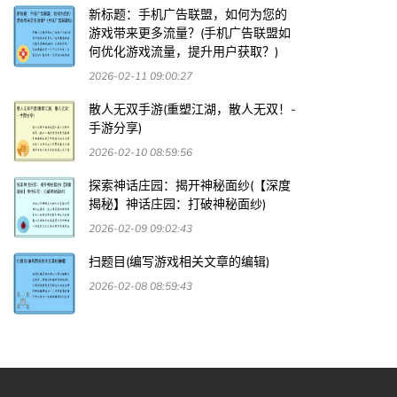
新标题：手机广告联盟，如何为您的
游戏带来更多流量？(手机广告联盟如
何优化游戏流量，提升用户获取？)
2026-02-11 09:00:27
散人无双手游(重塑江湖，散人无双！-
手游分享)
2026-02-10 08:59:56
探索神话庄园：揭开神秘面纱(【深度
揭秘】神话庄园：打破神秘面纱)
2026-02-09 09:02:43
扫题目(编写游戏相关文章的编辑)
2026-02-08 08:59:43