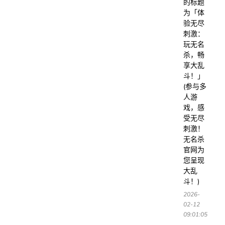
的标题
为「体
验无尽
刺激：
玩无名
杀，畅
享大乱
斗！」
(参与多
人游
戏，感
受无尽
刺激！
无名杀
官网为
您呈现
大乱
斗！)
2026-
02-12
09:01:05