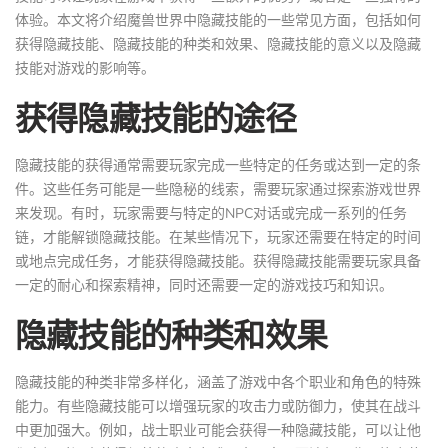
体验。本文将介绍魔兽世界中隐藏技能的一些常见方面，包括如何
获得隐藏技能、隐藏技能的种类和效果、隐藏技能的意义以及隐藏
技能对游戏的影响等。
获得隐藏技能的途径
隐藏技能的获得通常需要玩家完成一些特定的任务或达到一定的条
件。这些任务可能是一些隐秘的线索，需要玩家通过探索游戏世界
来发现。有时，玩家需要与特定的NPC对话或完成一系列的任务
链，才能解锁隐藏技能。在某些情况下，玩家还需要在特定的时间
或地点完成任务，才能获得隐藏技能。获得隐藏技能需要玩家具备
一定的耐心和探索精神，同时还需要一定的游戏技巧和知识。
隐藏技能的种类和效果
隐藏技能的种类非常多样化，涵盖了游戏中各个职业和角色的特殊
能力。有些隐藏技能可以增强玩家的攻击力或防御力，使其在战斗
中更加强大。例如，战士职业可能会获得一种隐藏技能，可以让他